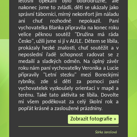
letošní opékání bylo dobrodružné, ale
nakonec jsme to zvládli, děti se ukázaly jako
správní táborníci, mírný nekonfort jim náladu
ani chuť rozhodně nepokazil. Paní
vychovatelka Blanka připravila na konec roku
velice pěknou soutěž "Družina má ráda
Česko", užili jsme si jí v AULE. Dětem se líbila,
prokázaly hezké znalosti, chuť soutěžit a v
neposlední řadě schopnost radovat se z
medailí a sladkých odměn. Na úplný závěr
roku nám paní vychovatelky Veronika a Lucie
připravily "Letní stezku" mezi Boreckými
rybníky, zde si děti za pomoci paní
vychovatelek vyzkoušely orientaci v mapě a
terénu. Také tato aktivita se líbila. Dovolte
mi všem poděkovat za celý školní rok a
popřát krásné a zasloužené prázdniny.
Zobrazit fotografie »
Šárka Jarošová