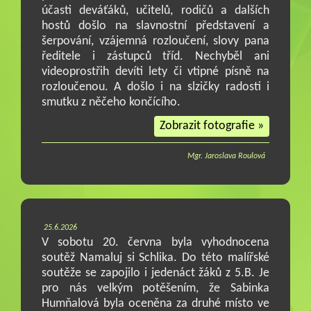
účasti deváťáků, učitelů, rodičů a dalších
hostů došlo na slavnostní představení a
šerpování, vzájemná rozloučení, slovy pana
ředitele i zástupců tříd. Nechyběl ani
videoprostřih devíti lety či vtipné písně na
rozloučenou. A došlo i na slzičky radosti i
smutku z něčeho končícího.
Zobrazit fotografie »
Mgr. Jaroslava Roulová
25.6.2026
V sobotu 20. června byla vyhodnocena
soutěž Namaluj si Schlika. Do této malířské
soutěže se zapojilo i jedenáct žáků z 5.B. Je
pro nás velkým potěšením, že Sabinka
Humňalová byla oceněna za druhé místo ve