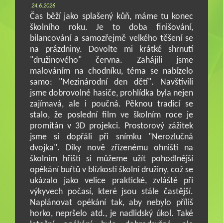
24.6.2026
Čas běží jako splašený kůň, máme tu konec
školního roku. Je to doba finišování,
bilancování a samozřejmě velkého těšení se
na prázdniny. Dovolte mi krátké shrnutí
"družinového" června. Zahájili jsme
malováním na chodníku, téma se nabízelo
samo: "Mezinárodní den dětí". Navštívili
jsme dobrovolné hasiče, prohlídka byla nejen
zajímavá, ale i poučná. Pěknou tradicí se
stalo, že poslední film ve školním roce je
promítán v 3D projekci. Prostorový zážitek
jsme si dopřáli při snímku "Nerozlučná
dvojka". Díky nově zřízenému ohništi na
školním hřišti si můžeme užít pohodlnější
opékání buřtů v blízkosti školní družiny, což se
ukázalo jako velice praktické, zvláště při
výkyvech počasí, které jsou stále častější.
Naplánovat opékání tak, aby nebylo příliš
horko, nepršelo atd., je nadlidský úkol. Také