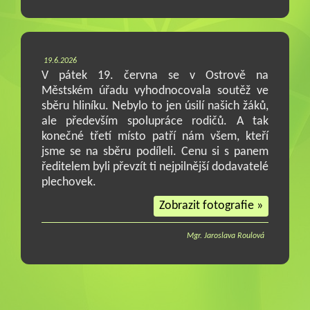
19.6.2026
V pátek 19. června se v Ostrově na
Městském úřadu vyhodnocovala soutěž ve
sběru hliníku. Nebylo to jen úsilí našich žáků,
ale především spolupráce rodičů. A tak
konečné třetí místo patří nám všem, kteří
jsme se na sběru podíleli. Cenu si s panem
ředitelem byli převzít ti nejpilnější dodavatelé
plechovek.
Zobrazit fotografie »
Mgr. Jaroslava Roulová