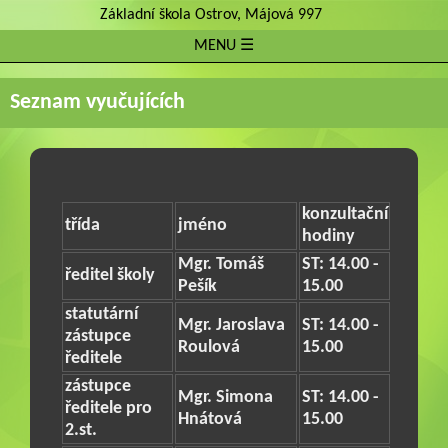
Základní škola Ostrov, Májová 997
MENU ☰
Seznam vyučujících
konzultační
třída
jméno
hodiny
Mgr. Tomáš
ST: 14.00 -
ředitel školy
Pešík
15.00
statutární
Mgr. Jaroslava
ST: 14.00 -
zástupce
Roulová
15.00
ředitele
zástupce
Mgr. Simona
ST: 14.00 -
ředitele pro
Hnátová
15.00
2.st.