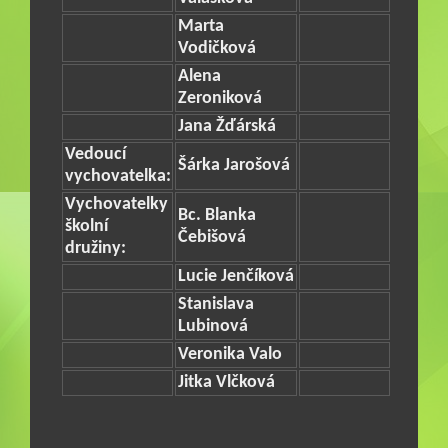
Marta
Vodičková
Alena
Zeroniková
Jana Žďárská
Vedoucí
Šárka Jarošová
vychovatelka:
Vychovatelky
Bc. Blanka
školní
Čebišová
družiny:
Lucie Jenčíková
Stanislava
Lubinová
Veronika Valo
Jitka Vlčková