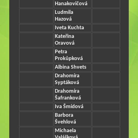
Hanakovičová
Ludmila
Hazová
Iveta Kuchta
Kateřina
Oravová
Petra
Prokůpková
Albina Shvets
Drahomíra
Syptáková
Drahomíra
Šafranková
Iva Šmídová
Barbora
Švehlová
Michaela
Valášková