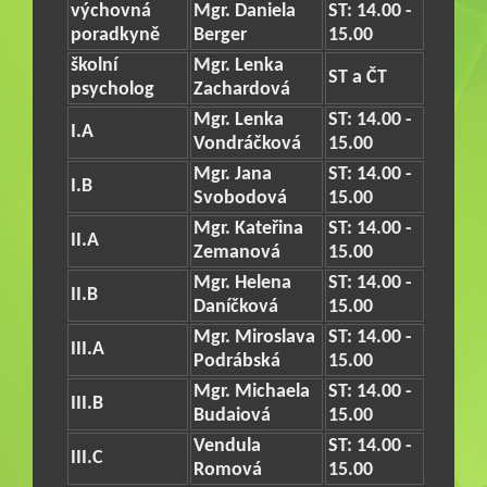
výchovná
Mgr. Daniela
ST: 14.00 -
poradkyně
Berger
15.00
školní
Mgr. Lenka
ST a ČT
psycholog
Zachardová
Mgr. Lenka
ST: 14.00 -
I.A
Vondráčková
15.00
Mgr. Jana
ST: 14.00 -
I.B
Svobodová
15.00
Mgr. Kateřina
ST: 14.00 -
II.A
Zemanová
15.00
Mgr. Helena
ST: 14.00 -
II.B
Daníčková
15.00
Mgr. Miroslava
ST: 14.00 -
III.A
Podrábská
15.00
Mgr. Michaela
ST: 14.00 -
III.B
Budaiová
15.00
Vendula
ST: 14.00 -
III.C
Romová
15.00