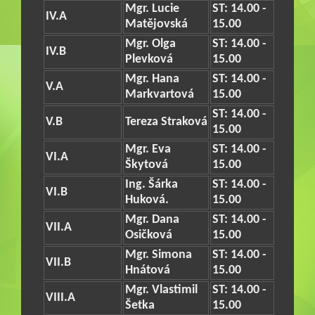
Mgr. Lucie
ST: 14.00 -
IV.A
Matějovská
15.00
Mgr. Olga
ST: 14.00 -
IV.B
Plevková
15.00
Mgr. Hana
ST: 14.00 -
V.A
Markvartová
15.00
ST: 14.00 -
V.B
Tereza Straková
15.00
Mgr. Eva
ST: 14.00 -
VI.A
Škytová
15.00
Ing. Šárka
ST: 14.00 -
VI.B
Huková.
15.00
Mgr. Dana
ST: 14.00 -
VII.A
Osičková
15.00
Mgr. Simona
ST: 14.00 -
VII.B
Hnátová
15.00
Mgr. Vlastimil
ST: 14.00 -
VIII.A
Šetka
15.00