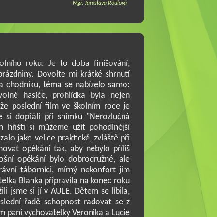
Mgr. Jaroslava Roulová
lního roku. Je to doba finišování,
rázdniny. Dovolte mi krátké shrnutí
na chodníku, téma se nabízelo samo:
volné hasiče, prohlídka byla nejen
 že poslední film ve školním roce je
e si dopřáli při snímku "Nerozlučná
m hřišti si můžeme užít pohodlnější
zalo jako velice praktické, zvláště při
novat opékání tak, aby nebylo příliš
etošní opékání bylo dobrodružné, ale
rávní táborníci, mírný nekonfort jim
elka Blanka připravila na konec roku
i jsme si jí v AULE. Dětem se líbila,
oslední řadě schopnost radovat se z
m paní vychovatelky Veronika a Lucie