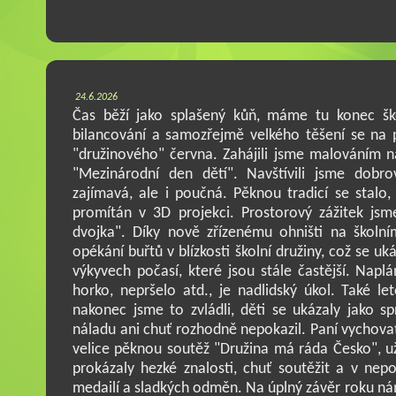
24.6.2026
Čas běží jako splašený kůň, máme tu konec ško
bilancování a samozřejmě velkého těšení se na p
"družinového" června. Zahájili jsme malováním 
"Mezinárodní den dětí". Navštívili jsme dobro
zajímavá, ale i poučná. Pěknou tradicí se stalo,
promítán v 3D projekci. Prostorový zážitek jsm
dvojka". Díky nově zřízenému ohništi na školní
opékání buřtů v blízkosti školní družiny, což se uká
výkyvech počasí, které jsou stále častější. Naplá
horko, nepršelo atd., je nadlidský úkol. Také l
nakonec jsme to zvládli, děti se ukázaly jako sp
náladu ani chuť rozhodně nepokazil. Paní vychovat
velice pěknou soutěž "Družina má ráda Česko", užil
prokázaly hezké znalosti, chuť soutěžit a v nep
medailí a sladkých odměn. Na úplný závěr roku ná