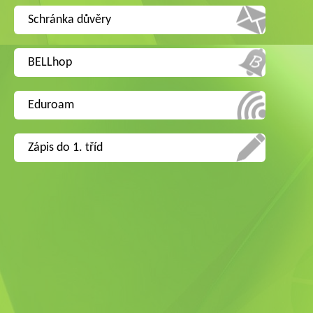
Schránka důvěry
BELLhop
Eduroam
Zápis do 1. tříd