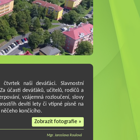
čtvrtek naši deváťáci. Slavnostní
a účasti deváťáků, učitelů, rodičů a
erpování, vzájemná rozloučení, slovy
rostřih devíti lety či vtipné písně na
z něčeho končícího.
Zobrazit fotografie »
Mgr. Jaroslava Roulová