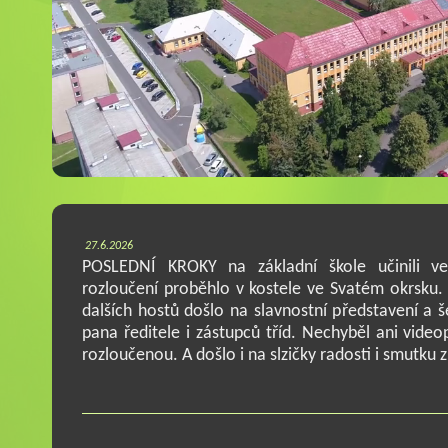
27.6.2026
POSLEDNÍ KROKY na základní škole učinili ve 
rozloučení proběhlo v kostele ve Svatém okrsku. Z
dalších hostů došlo na slavnostní představení a š
pana ředitele i zástupců tříd. Nechyběl ani videop
rozloučenou. A došlo i na slzičky radosti i smutku 