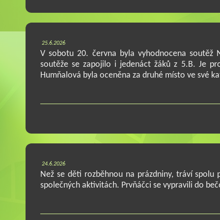
25.6.2026
V sobotu 20. června byla vyhodnocena soutěž Na
soutěže se zapojilo i jedenáct žáků z 5.B. Je p
Humňalová byla oceněna za druhé místo ve své ka
24.6.2026
Než se děti rozběhnou na prázdniny, tráví spolu 
společných aktivitách. Prvňáčci se vypravili do be