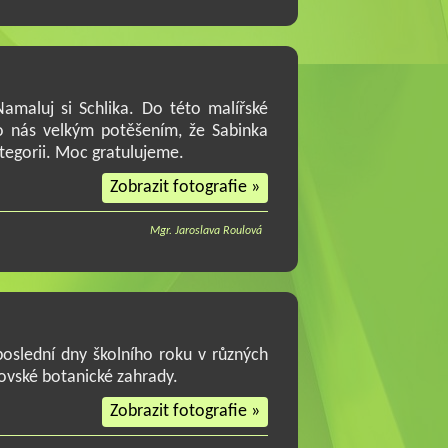
maluj si Schlika. Do této malířské
ro nás velkým potěšením, že Sabinka
tegorii. Moc gratulujeme.
Zobrazit fotografie »
Mgr. Jaroslava Roulová
poslední dny školního roku v různých
čovské botanické zahrady.
Zobrazit fotografie »