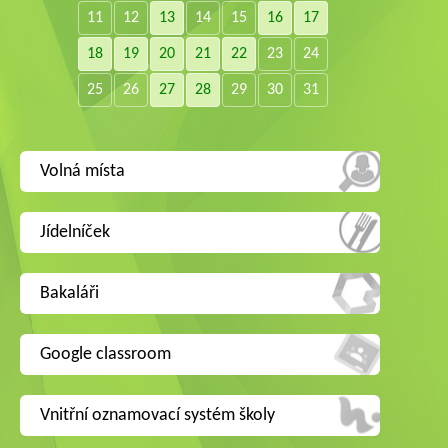
11
12
13
14
15
16
17
18
19
20
21
22
23
24
25
26
27
28
29
30
31
Volná místa
Jídelníček
Bakaláři
Google classroom
Vnitřní oznamovací systém školy