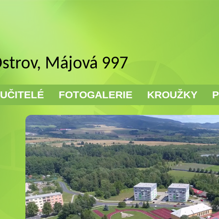
Ostrov, Májová 997
UČITELÉ
FOTOGALERIE
KROUŽKY
P