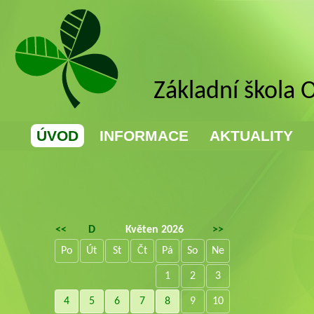
Základní škola 
ÚVOD
INFORMACE
AKTUALITY
<<
D
Květen 2026
>>
Po
Út
St
Čt
Pá
So
Ne
1
2
3
4
5
6
7
8
9
10