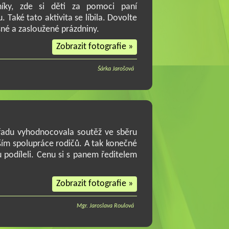
bníky, zde si děti za pomoci paní
 Také tato aktivita se líbila. Dovolte
sné a zasloužené prázdniny.
Zobrazit fotografie »
Šárka Jarošová
řadu vyhodnocovala soutěž ve sběru
evším spolupráce rodičů. A tak konečné
u podíleli. Cenu si s panem ředitelem
Zobrazit fotografie »
Mgr. Jaroslava Roulová