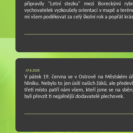
připravily "Letní stezku" mezi Boreckými ry
vychovatelek vyzkoušely orientaci v mapě a terénu.
mi všem poděkovat za celý školní rok a popřát krá
19.6.2026
V pátek 19. června se v Ostrově na Městském ú
hliníku. Nebylo to jen úsilí našich žáků, ale před
třetí místo patří nám všem, kteří jsme se na sběr
byli převzít ti nejpilnější dodavatelé plechovek.