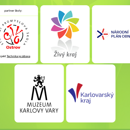
partner školy:
ojekt
Technika je zábava