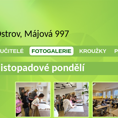
Ostrov, Májová 997
UČITELÉ
FOTOGALERIE
KROUŽKY
P
listopadové pondělí