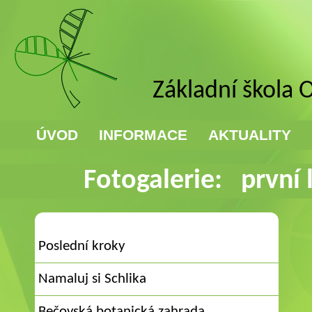
Základní škola 
ÚVOD
INFORMACE
AKTUALITY
Fotogalerie: první 
Poslední kroky
Namaluj si Schlika
Bečovská botanická zahrada