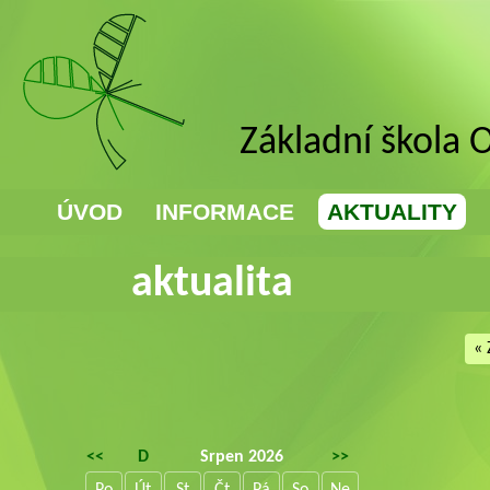
Základní škola 
ÚVOD
INFORMACE
AKTUALITY
aktualita
« 
<<
D
Srpen 2026
>>