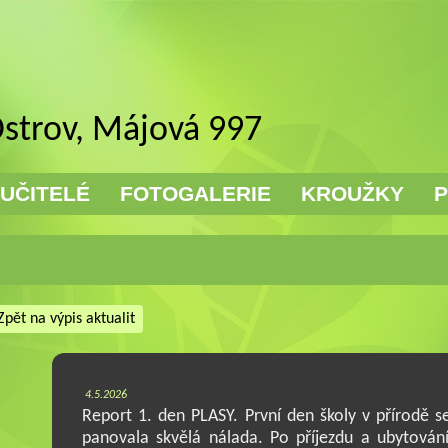
Ostrov, Májová 997
UČITELÉ
FOTOGALERIE
KROUŽKY
P
Zpět na výpis aktualit
4.5.2026
Report 1. den PLASY. První den školy v přírodě 
panovala skvělá nálada. Po příjezdu a ubytování