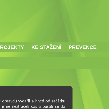
ROJEKTY
KE STAŽENÍ
PREVENCE
se opravdu vydařil a hned od začátku
 jsme neztráceli čas a pustili se do