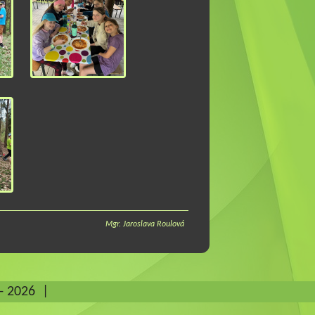
Mgr. Jaroslava Roulová
- 2026
|