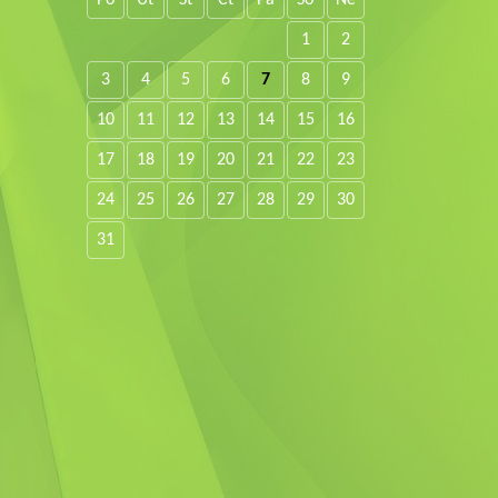
Po
Út
St
Čt
Pá
So
Ne
1
2
3
4
5
6
7
8
9
10
11
12
13
14
15
16
17
18
19
20
21
22
23
24
25
26
27
28
29
30
31