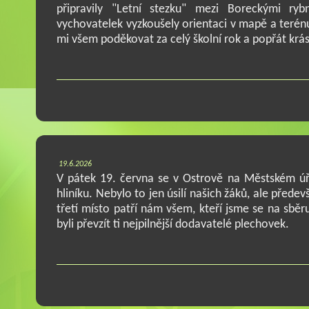
připravily "Letní stezku" mezi Boreckými ry
vychovatelek vyzkoušely orientaci v mapě a terénu.
mi všem poděkovat za celý školní rok a popřát krá
19.6.2026
V pátek 19. června se v Ostrově na Městském ú
hliníku. Nebylo to jen úsilí našich žáků, ale před
třetí místo patří nám všem, kteří jsme se na sběr
byli převzít ti nejpilnější dodavatelé plechovek.