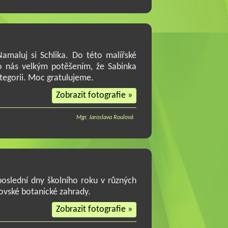
maluj si Schlika. Do této malířské
ro nás velkým potěšením, že Sabinka
tegorii. Moc gratulujeme.
Zobrazit fotografie »
Mgr. Jaroslava Roulová
poslední dny školního roku v různých
čovské botanické zahrady.
Zobrazit fotografie »