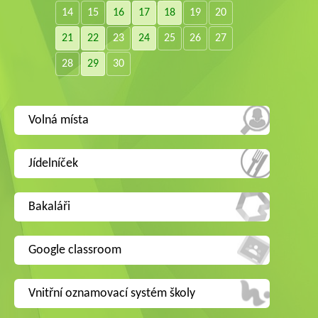
14
15
16
17
18
19
20
21
22
23
24
25
26
27
28
29
30
Volná místa
Jídelníček
Bakaláři
Google classroom
Vnitřní oznamovací systém školy