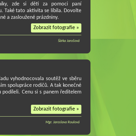
bníky, zde si děti za pomoci paní
 Také tato aktivita se líbila. Dovolte
sné a zasloužené prázdniny.
Zobrazit fotografie »
Šárka Jarošová
řadu vyhodnocovala soutěž ve sběru
evším spolupráce rodičů. A tak konečné
u podíleli. Cenu si s panem ředitelem
Zobrazit fotografie »
Mgr. Jaroslava Roulová