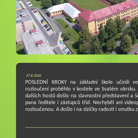
27.6.2026
POSLEDNÍ KROKY na základní škole učinili ve 
rozloučení proběhlo v kostele ve Svatém okrsku. Z
dalších hostů došlo na slavnostní představení a š
pana ředitele i zástupců tříd. Nechyběl ani videop
rozloučenou. A došlo i na slzičky radosti i smutku 