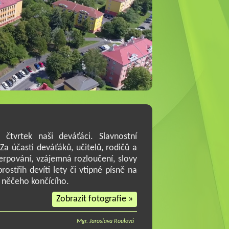
čtvrtek naši deváťáci. Slavnostní
a účasti deváťáků, učitelů, rodičů a
erpování, vzájemná rozloučení, slovy
rostřih devíti lety či vtipné písně na
z něčeho končícího.
Zobrazit fotografie »
Mgr. Jaroslava Roulová