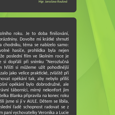
Mgr. Jaroslava Roulová
lního roku. Je to doba finišování,
rázdniny. Dovolte mi krátké shrnutí
na chodníku, téma se nabízelo samo:
volné hasiče, prohlídka byla nejen
 že poslední film ve školním roce je
e si dopřáli při snímku "Nerozlučná
m hřišti si můžeme užít pohodlnější
zalo jako velice praktické, zvláště při
novat opékání tak, aby nebylo příliš
etošní opékání bylo dobrodružné, ale
rávní táborníci, mírný nekonfort jim
elka Blanka připravila na konec roku
i jsme si jí v AULE. Dětem se líbila,
oslední řadě schopnost radovat se z
m paní vychovatelky Veronika a Lucie