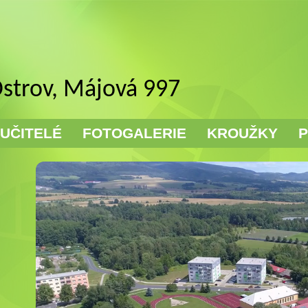
Ostrov, Májová 997
UČITELÉ
FOTOGALERIE
KROUŽKY
P