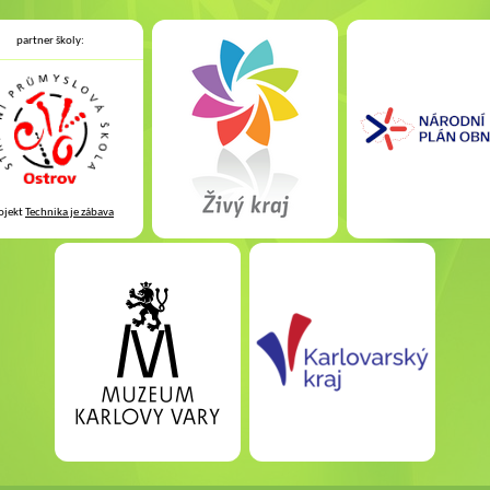
partner školy:
ojekt
Technika je zábava