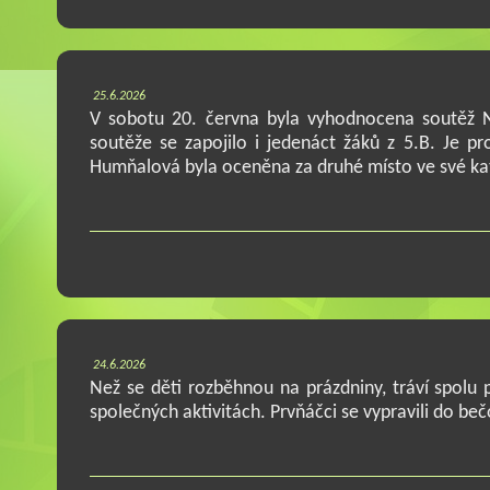
25.6.2026
V sobotu 20. června byla vyhodnocena soutěž Na
soutěže se zapojilo i jedenáct žáků z 5.B. Je p
Humňalová byla oceněna za druhé místo ve své ka
24.6.2026
Než se děti rozběhnou na prázdniny, tráví spolu 
společných aktivitách. Prvňáčci se vypravili do be