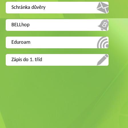
Schránka důvěry
BELLhop
Eduroam
Zápis do 1. tříd