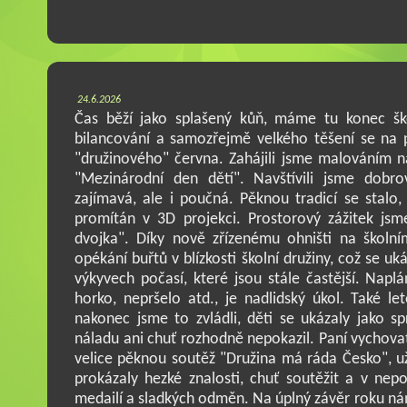
24.6.2026
Čas běží jako splašený kůň, máme tu konec ško
bilancování a samozřejmě velkého těšení se na p
"družinového" června. Zahájili jsme malováním 
"Mezinárodní den dětí". Navštívili jsme dobro
zajímavá, ale i poučná. Pěknou tradicí se stalo,
promítán v 3D projekci. Prostorový zážitek jsm
dvojka". Díky nově zřízenému ohništi na školní
opékání buřtů v blízkosti školní družiny, což se uká
výkyvech počasí, které jsou stále častější. Naplá
horko, nepršelo atd., je nadlidský úkol. Také l
nakonec jsme to zvládli, děti se ukázaly jako sp
náladu ani chuť rozhodně nepokazil. Paní vychovat
velice pěknou soutěž "Družina má ráda Česko", užil
prokázaly hezké znalosti, chuť soutěžit a v nep
medailí a sladkých odměn. Na úplný závěr roku ná