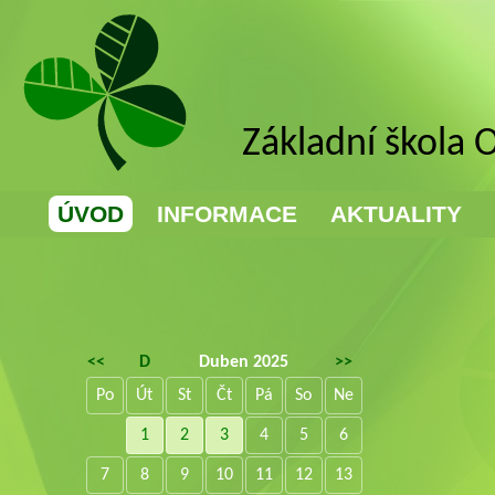
Základní škola 
ÚVOD
INFORMACE
AKTUALITY
<<
D
Duben 2025
>>
Po
Út
St
Čt
Pá
So
Ne
1
2
3
4
5
6
7
8
9
10
11
12
13